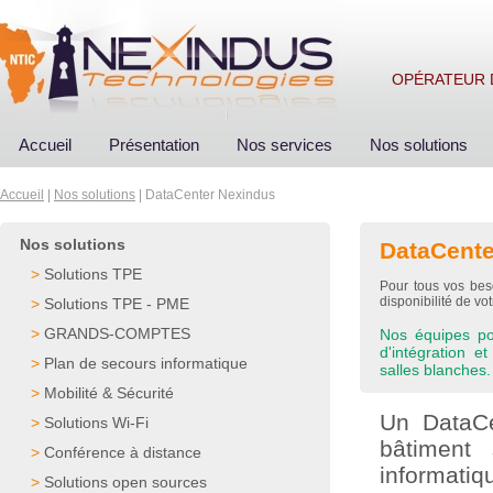
OPÉRATEUR 
Accueil
Présentation
Nos services
Nos solutions
Accueil
|
Nos solutions
| DataCenter Nexindus
Nos solutions
DataCente
>
Solutions TPE
Pour tous vos bes
disponibilité de vo
>
Solutions TPE - PME
>
GRANDS-COMPTES
Nos équipes po
d'intégration e
>
Plan de secours informatique
salles blanches.
>
Mobilité & Sécurité
Un DataCe
>
Solutions Wi-Fi
bâtiment 
>
Conférence à distance
informatiq
>
Solutions open sources