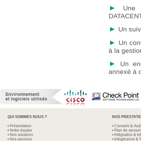
►
Une ve
DATACEN
►
Un suiv
►
Un cont
à la gesti
►
Un en
annexé à c
QUI SOMMES NOUS ?
NOS PRESTATI
•
Présentation
•
Conseils & Audi
•
Notre équipe
•
Plan de secour
•
Nos solutions
•
Intégration & In
•
Nos services
•
Infogérance & 